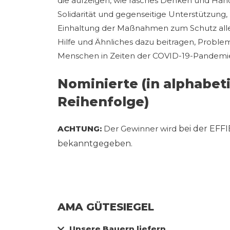
die aufzeigen, wie rasches Denken und Hand
Solidarität und gegenseitige Unterstützung, 
Einhaltung der Maßnahmen zum Schutz aller,
Hilfe und Ähnliches dazu beitragen, Problem
Menschen in Zeiten der COVID-19-Pandemie
Nominierte (in alphabet
Reihenfolge)
ACHTUNG:
Der Gewinner wird
bei der EFFI
bekanntgegeben.
AMA GÜTESIEGEL
Unsere Bauern liefern.