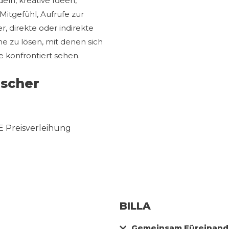
eln, kreative Ideen,
Mitgefühl, Aufrufe zur
 direkte oder indirekte
e zu lösen, mit denen sich
 konfrontiert sehen.
ischer
E Preisverleihung
BILLA
Gemeinsam Füreinande